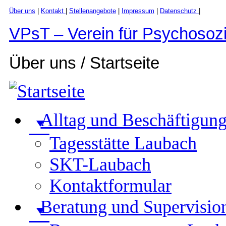
Über uns
|
Kontakt
|
Stellenangebote
|
Impressum
|
Datenschutz
|
Zum
VPsT – Verein für Psychosozi
Inhalt
wechseln
Über uns / Startseite
Primäres
Alltag und Beschäftigun
Menü
Tagesstätte Laubach
SKT-​​Laubach
Kontaktformular
Beratung und Supervisio