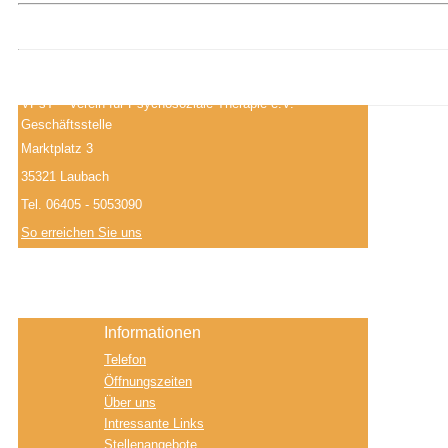
VPsT – Verein für Psychosoziale Therapie e.V.
Geschäftsstelle
Marktplatz 3
35321 Laubach
Tel. 06405 - 5053090
So erreichen Sie uns
Informationen
Telefon
Öffnungszeiten
Über uns
Intressante Links
Stellenangebote